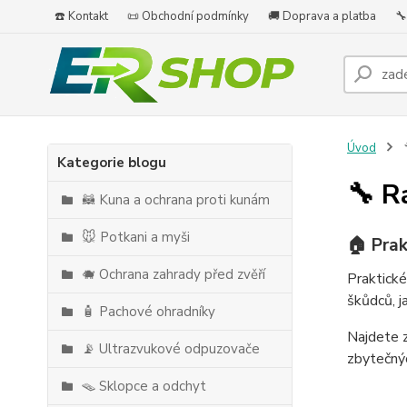
☎️ Kontakt
📜 Obchodní podmínky
🚚 Doprava a platba
🔧
Úvod

Kategorie blogu
🔧 R
🦝 Kuna a ochrana proti kunám
🐭 Potkani a myši
🏠 Prak
🐗 Ochrana zahrady před zvěří
Praktické
škůdců, j
🧴 Pachové ohradníky
Najdete z
📡 Ultrazvukové odpuzovače
zbytečný
🪤 Sklopce a odchyt