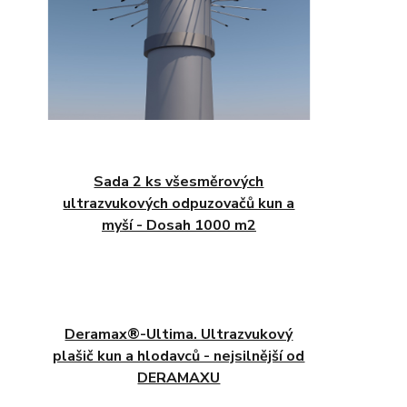
Sada 2 ks všesměrových
ultrazvukových odpuzovačů kun a
myší - Dosah 1000 m2
Deramax®-Ultima. Ultrazvukový
plašič kun a hlodavců - nejsilnější od
DERAMAXU