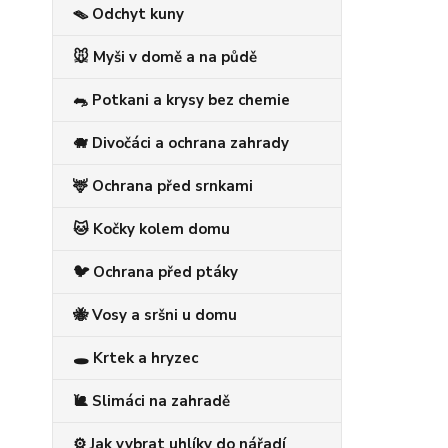
🪤 Odchyt kuny
🐭 Myši v domě a na půdě
🐀 Potkani a krysy bez chemie
🐗 Divočáci a ochrana zahrady
🦌 Ochrana před srnkami
🐱 Kočky kolem domu
🐦 Ochrana před ptáky
🐝 Vosy a sršni u domu
🕳️ Krtek a hryzec
🐌 Slimáci na zahradě
⚙️ Jak vybrat uhlíky do nářadí