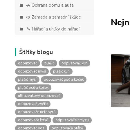
🚗 Ochrana domu a auta
🌿 Zahrada a zahradní škůdci
Nejn
🔧 Nářadí a uhlíky do nářadí
Štítky blogu
odpuzovač
plašič
odpuzovač kun
odpuzovač myší
plašič kun
plašič myší
odpuzovač psů a koček
plašič psů a koček
ultrazvukový odpuzovač
odpuzovač zvěře
odpuzovače netopýrů
odpuzovače krtků
odpuzovače hmyzu
odpuzovač vos
odpuzovače ptáků