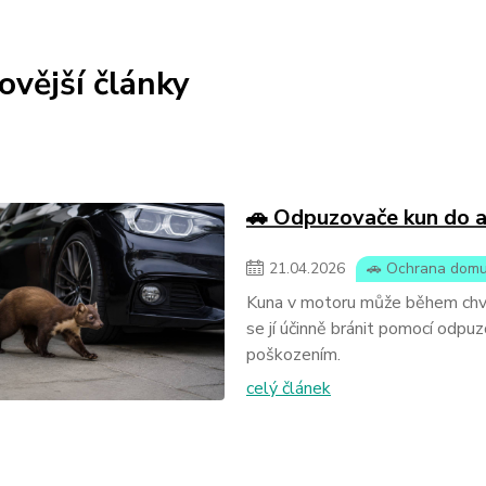
ovější články
🚗 Odpuzovače kun do a
21
.
04
.
2026
🚗 Ochrana domu
Kuna v motoru může během chvíle
se jí účinně bránit pomocí odpuz
poškozením.
celý článek