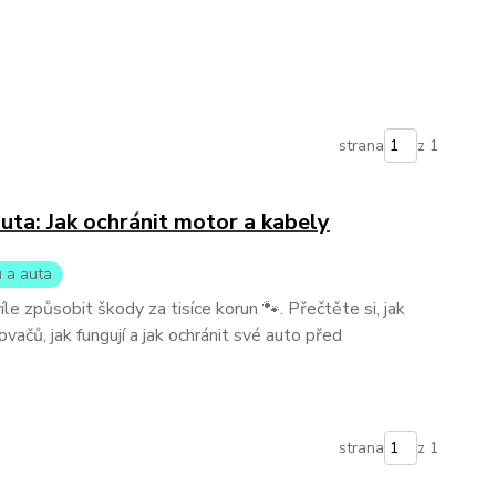
strana
z 1
uta: Jak ochránit motor a kabely
 a auta
 způsobit škody za tisíce korun 🐾. Přečtěte si, jak
ovačů, jak fungují a jak ochránit své auto před
strana
z 1