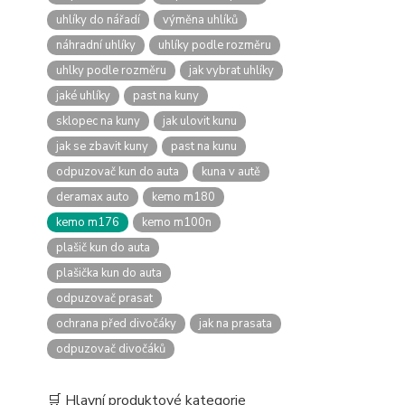
uhlíky do nářadí
výměna uhlíků
náhradní uhlíky
uhlíky podle rozměru
uhlky podle rozměru
jak vybrat uhlíky
jaké uhlíky
past na kuny
sklopec na kuny
jak ulovit kunu
jak se zbavit kuny
past na kunu
odpuzovač kun do auta
kuna v autě
deramax auto
kemo m180
kemo m176
kemo m100n
plašič kun do auta
plašička kun do auta
odpuzovač prasat
ochrana před divočáky
jak na prasata
odpuzovač divočáků
🛒 Hlavní produktové kategorie