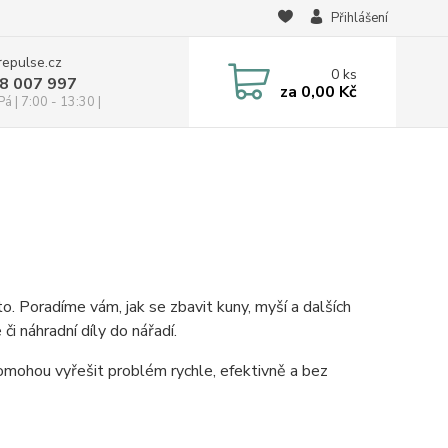
Přihlášení
repulse.cz
0
ks
28 007 997
za
0,00 Kč
á | 7:00 - 13:30 |
to. Poradíme vám, jak se zbavit kuny, myší a dalších
i náhradní díly do nářadí.
omohou vyřešit problém rychle, efektivně a bez