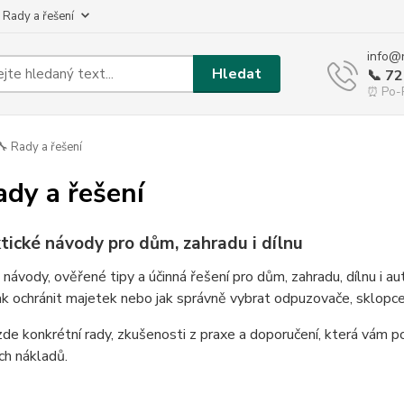
 Rady a řešení
info@
Hledat
📞 7
⏰ Po-P
 Rady a řešení
ady a řešení
tické návody pro dům, zahradu i dílnu
 návody, ověřené tipy a účinná řešení pro dům, zahradu, dílnu i au
ak ochránit majetek nebo jak správně vybrat odpuzovače, sklopce č
de konkrétní rady, zkušenosti z praxe a doporučení, která vám p
ch nákladů.