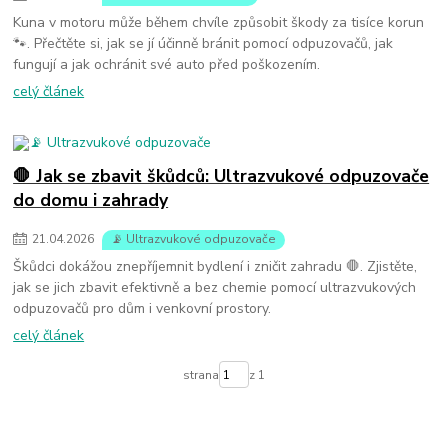
Kuna v motoru může během chvíle způsobit škody za tisíce korun
🐾. Přečtěte si, jak se jí účinně bránit pomocí odpuzovačů, jak
fungují a jak ochránit své auto před poškozením.
celý článek
🛑 Jak se zbavit škůdců: Ultrazvukové odpuzovače
do domu i zahrady
21
.
04
.
2026
📡 Ultrazvukové odpuzovače
Škůdci dokážou znepříjemnit bydlení i zničit zahradu 🛑. Zjistěte,
jak se jich zbavit efektivně a bez chemie pomocí ultrazvukových
odpuzovačů pro dům i venkovní prostory.
celý článek
strana
z 1