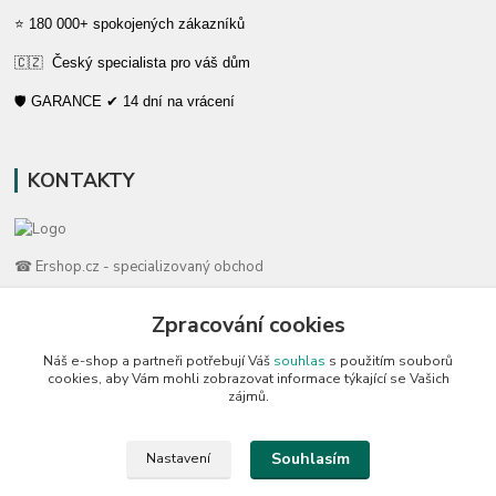
⭐ 180 000+ spokojených zákazníků
🇨🇿 Český specialista pro váš dům
🛡️ GARANCE ✔ 14 dní na vrácení
KONTAKTY
☎ Ershop.cz - specializovaný obchod
🛡️ Zákaznická podpora
Zpracování cookies
📞 728 007 997
Náš e-shop a partneři potřebují Váš
souhlas
s použitím souborů
⏰ Po-Pá | 7:00 - 13:30 |
cookies, aby Vám mohli zobrazovat informace týkající se Vašich
zájmů.
info@repulse.cz
Souhlasím
Nastavení