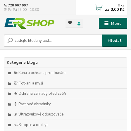
0
ks
📞 728 007 997
za
0,00 Kč
⏰ Po-Pá | 7:00 - 13:30 |
Menu
Hledat
Kategorie blogu
🦝 Kuna a ochrana proti kunám
🐭 Potkani a myši
🐗 Ochrana zahrady před zvěří
🧴 Pachové ohradníky
📡 Ultrazvukové odpuzovače
🪤 Sklopce a odchyt