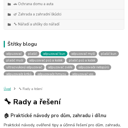
🚗 Ochrana domu a auta
🌿 Zahrada a zahradní škůdci
🔧 Nářadí a uhlíky do nářadí
Štítky blogu
odpuzovač
plašič
odpuzovač kun
odpuzovač myší
plašič kun
plašič myší
odpuzovač psů a koček
plašič psů a koček
ultrazvukový odpuzovač
odpuzovač zvěře
odpuzovače netopýrů
odpuzovače krtků
odpuzovače hmyzu
odpuzovač vos
odpuzovače ptáků
uhlíky do nářadí
výměna uhlíků
náhradní uhlíky
uhlíky podle rozměru
uhlky podle rozměru
Úvod
🔧 Rady a řešení
jak vybrat uhlíky
jaké uhlíky
past na kuny
sklopec na kuny
🔧 Rady a řešení
jak ulovit kunu
jak se zbavit kuny
past na kunu
odpuzovač kun do auta
kuna v autě
deramax auto
kemo m180
🏠 Praktické návody pro dům, zahradu i dílnu
kemo m176
kemo m100n
plašič kun do auta
plašička kun do auta
odpuzovač prasat
ochrana před divočáky
Praktické návody, ověřené tipy a účinná řešení pro dům, zahradu,