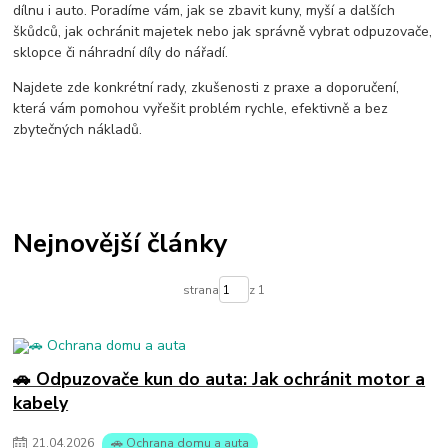
jak na prasata
odpuzovač divočáků
dílnu i auto. Poradíme vám, jak se zbavit kuny, myší a dalších
škůdců, jak ochránit majetek nebo jak správně vybrat odpuzovače,
sklopce či náhradní díly do nářadí.
Najdete zde konkrétní rady, zkušenosti z praxe a doporučení,
která vám pomohou vyřešit problém rychle, efektivně a bez
zbytečných nákladů.
Nejnovější články
strana
z 1
🚗 Odpuzovače kun do auta: Jak ochránit motor a
kabely
21
.
04
.
2026
🚗 Ochrana domu a auta