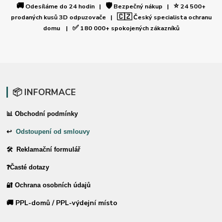
🚚
🛡️
⭐
Odesíláme do 24 hodin |
Bezpečný nákup |
24 500+
🇨🇿
prodaných kusů 3D odpuzovače |
Český specialista ochranu
✅
domu |
180 000+ spokojených zákazníků
📦 INFORMACE
📊 Obchodní podmínky
↩
Odstoupení od smlouvy
🛠 Reklamační formulář
❓Časté dotazy
🔐 Ochrana osobních údajů
🚚 PPL-domů / PPL-výdejní místo