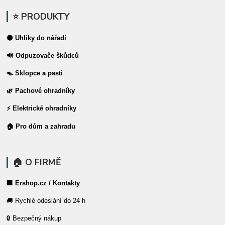
⭐ PRODUKTY
⚫ Uhlíky do nářadí
🔊 Odpuzovače škůdců
🪤 Sklopce a pasti
🌿 Pachové ohradníky
⚡ Elektrické ohradníky
🏠 Pro dům a zahradu
🏠 O FIRMĚ
🏢 Ershop.cz / Kontakty
🚚 Rychlé odeslání do 24 h
🔒 Bezpečný nákup