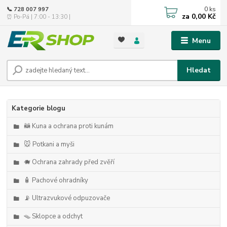
0
ks
📞 728 007 997
za
0,00 Kč
⏰ Po-Pá | 7:00 - 13:30 |
Menu
Hledat
Kategorie blogu
🦝 Kuna a ochrana proti kunám
🐭 Potkani a myši
🐗 Ochrana zahrady před zvěří
🧴 Pachové ohradníky
📡 Ultrazvukové odpuzovače
🪤 Sklopce a odchyt