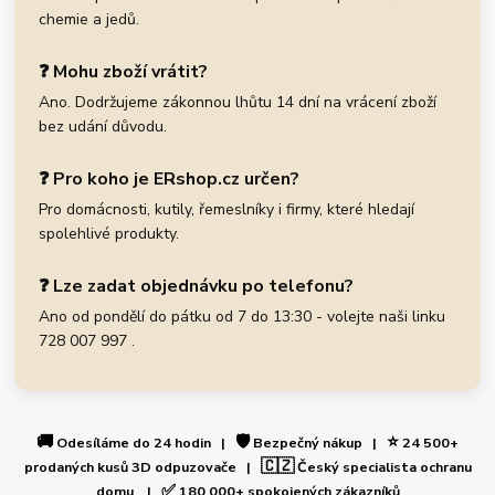
chemie a jedů.
❓ Mohu zboží vrátit?
Ano. Dodržujeme zákonnou lhůtu 14 dní na vrácení zboží
bez udání důvodu.
❓ Pro koho je ERshop.cz určen?
Pro domácnosti, kutily, řemeslníky i firmy, které hledají
spolehlivé produkty.
❓ Lze zadat objednávku po telefonu?
Ano od pondělí do pátku od 7 do 13:30 - volejte naši linku
728 007 997 .
🚚
🛡️
⭐
Odesíláme do 24 hodin |
Bezpečný nákup |
24 500+
🇨🇿
prodaných kusů 3D odpuzovače |
Český specialista ochranu
✅
domu |
180 000+ spokojených zákazníků