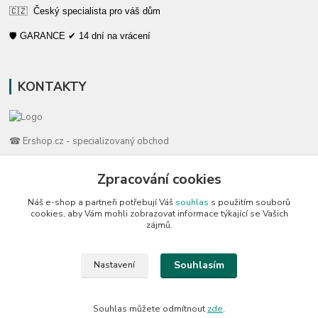
🇨🇿 Český specialista pro váš dům
🛡️ GARANCE ✔ 14 dní na vrácení
KONTAKTY
☎ Ershop.cz - specializovaný obchod
🛡️ Zákaznická podpora
Zpracování cookies
📞 728 007 997
Náš e-shop a partneři potřebují Váš
souhlas
s použitím souborů
⏰ Po-Pá | 7:00 - 13:30 |
cookies, aby Vám mohli zobrazovat informace týkající se Vašich
zájmů.
info@repulse.cz
Souhlasím
Nastavení
Souhlas můžete odmítnout
zde
.
REPULSE s.r.o. | www.ershop.cz | 2015 - 2026 © všechna prava vyhrazena