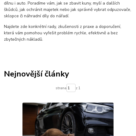
jak na prasata
odpuzovač divočáků
dílnu i auto. Poradíme vám, jak se zbavit kuny, myší a dalších
škůdců, jak ochránit majetek nebo jak správně vybrat odpuzovače,
sklopce či náhradní díly do nářadí.
Najdete zde konkrétní rady, zkušenosti z praxe a doporučení,
která vám pomohou vyřešit problém rychle, efektivně a bez
zbytečných nákladů.
Nejnovější články
strana
z 1