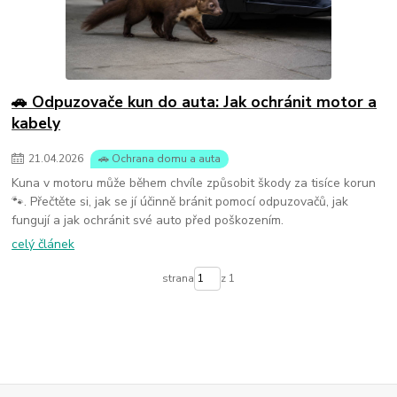
🚗 Odpuzovače kun do auta: Jak ochránit motor a
kabely
21
.
04
.
2026
🚗 Ochrana domu a auta
Kuna v motoru může během chvíle způsobit škody za tisíce korun
🐾. Přečtěte si, jak se jí účinně bránit pomocí odpuzovačů, jak
fungují a jak ochránit své auto před poškozením.
celý článek
strana
z 1