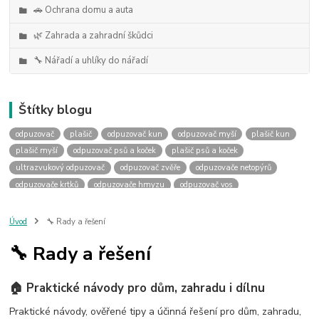
🚗 Ochrana domu a auta
🌿 Zahrada a zahradní škůdci
🔧 Nářadí a uhlíky do nářadí
Štítky blogu
odpuzovač
plašič
odpuzovač kun
odpuzovač myší
plašič kun
plašič myší
odpuzovač psů a koček
plašič psů a koček
ultrazvukový odpuzovač
odpuzovač zvěře
odpuzovače netopýrů
odpuzovače krtků
odpuzovače hmyzu
odpuzovač vos
odpuzovače ptáků
uhlíky do nářadí
výměna uhlíků
náhradní uhlíky
uhlíky podle rozměru
uhlky podle rozměru
Úvod
🔧 Rady a řešení
jak vybrat uhlíky
jaké uhlíky
past na kuny
sklopec na kuny
🔧 Rady a řešení
jak ulovit kunu
jak se zbavit kuny
past na kunu
odpuzovač kun do auta
kuna v autě
deramax auto
kemo m180
🏠 Praktické návody pro dům, zahradu i dílnu
kemo m176
kemo m100n
plašič kun do auta
plašička kun do auta
odpuzovač prasat
ochrana před divočáky
Praktické návody, ověřené tipy a účinná řešení pro dům, zahradu,