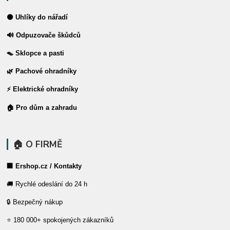
⚫ Uhlíky do nářadí
🔊 Odpuzovače škůdců
🪤 Sklopce a pasti
🌿 Pachové ohradníky
⚡ Elektrické ohradníky
🏠 Pro dům a zahradu
🏠 O FIRMĚ
🏢 Ershop.cz / Kontakty
🚚 Rychlé odeslání do 24 h
🔒 Bezpečný nákup
⭐ 180 000+ spokojených zákazníků